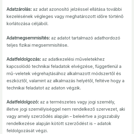
Adatzárolás:
az adat azonosító jelzéssel ellátása további
kezelésének végleges vagy meghatározott időre történő
korlátozása céljából.
Adatmegsemmisítés:
az adatot tartalmazó adathordozó
teljes fizikai megsemmisítése.
Adatfeldolgozás:
az adatkezelési műveletekhez
kapcsolódó technikai feladatok elvégzése, függetlenül a
mű-veletek végrehajtásához alkalmazott módszertől és
eszköztől, valamint az alkalmazás helyétől, feltéve hogy a
technikai feladatot az adaton végzik.
Adatfeldolgozó:
az a természetes vagy jogi személy,
illetve jogi személyiséggel nem rendelkező szervezet, aki
vagy amely szerződés alapján – beleértve a jogszabály
rendelkezése alapján kötött szerződést is – adatok
feldolgozását végzi.