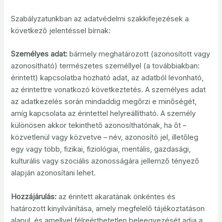
Szabályzatunkban az adatvédelmi szakkifejezések a
következő jelentéssel bírnak:
Személyes adat:
bármely meghatározott (azonosított vagy
azonosítható) természetes személlyel (a továbbiakban:
érintett) kapcsolatba hozható adat, az adatból levonható,
az érintettre vonatkozó következtetés. A személyes adat
az adatkezelés során mindaddig megőrzi e minőségét,
amíg kapcsolata az érintettel helyreállítható. A személy
különösen akkor tekinthető azonosíthatónak, ha őt –
közvetlenül vagy közvetve – név, azonosító jel, illetőleg
egy vagy több, fizikai, fiziológiai, mentális, gazdasági,
kulturális vagy szociális azonosságára jellemző tényező
alapján azonosítani lehet.
Hozzájárulás:
az érintett akaratának önkéntes és
határozott kinyilvánítása, amely megfelelő tájékoztatáson
alapul, és amellyel félreérthetetlen beleegyezését adja a