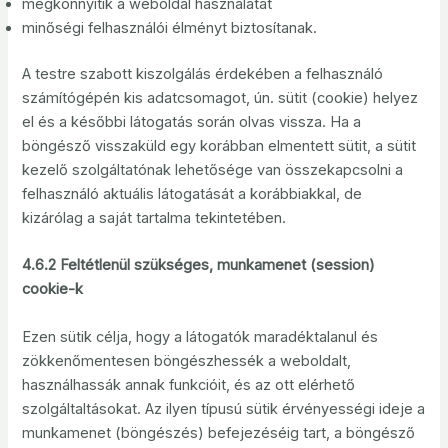
megkönnyítik a weboldal használatát
minőségi felhasználói élményt biztosítanak.
A testre szabott kiszolgálás érdekében a felhasználó
számítógépén kis adatcsomagot, ún. sütit (cookie) helyez
el és a későbbi látogatás során olvas vissza. Ha a
böngésző visszaküld egy korábban elmentett sütit, a sütit
kezelő szolgáltatónak lehetősége van összekapcsolni a
felhasználó aktuális látogatását a korábbiakkal, de
kizárólag a saját tartalma tekintetében.
4.6.2 Feltétlenül szükséges, munkamenet (session)
cookie-k
Ezen sütik célja, hogy a látogatók maradéktalanul és
zökkenőmentesen böngészhessék a weboldalt,
használhassák annak funkcióit, és az ott elérhető
szolgáltaltásokat. Az ilyen típusú sütik érvényességi ideje a
munkamenet (böngészés) befejezéséig tart, a böngésző