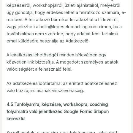
képzéseiről, workshopjairól, üzleti ajánlatairól, melyekről
úgy gondolja, hogy érdekes lehet a feliratkozó számára, e-
mailben. A feliratkozó bármikor leiratkozhat a hírlevélről,
vagy jelezheti a hello@lepesekcoaching.com címen, ha a
továbbiakban nem szeretné, hogy adatait fenti tartalmú
email küldésére használja az Adatkezelő.
A leiratkozás lehetőségét minden hírlevélben egy
közvetlen link biztosítja. A megadott személyes adatok
valódiságáért a felhasználó felel.
Az adatkezelés időtartama: az érintett adatkezeléshez
való hozzájárulásának visszavonásáig.
4.5 Tanfolyamra, képzésre, workshopra, coaching
folyamatra való jelentkezés Google Forms űrlapon
keresztül
Kezelt adatok: e-mail cím, név, telefonszám, választott