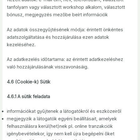
tanfolyam vagy választott workshop alkalom, választott
bónusz, megjegyzés mezőbe beírt információk
Az adatok összegyűjtésének módja: érintett önkéntes
adatszolgáltatása és hozzájárulása ezen adatok
kezeléséhez.
Az adatkezelés időtartama: az érintett adatkezeléshez
való hozzájárulásának visszavonásáig.
4.6 (Cookie-k) Sütik
4.6.1 A sütik feladata
információkat gyűjtenek a látogatókról és eszközeiről
megjegyzik a látogatók egyéni beállításait, amelyek
felhasználásra kerül(het)nek pl. online tranzakciók
igénybevételekor, így nem kell újra begépelni őket