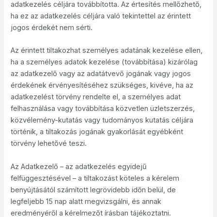
adatkezelés céljára továbbította. Az értesítés mellőzhető,
ha ez az adatkezelés céljára való tekintettel az érintett
jogos érdekét nem sérti.
Az érintett tiltakozhat személyes adatának kezelése ellen,
ha a személyes adatok kezelése (továbbítása) kizárólag
az adatkezelő vagy az adatátvevő jogának vagy jogos
érdekének érvényesítéséhez szükséges, kivéve, ha az
adatkezelést törvény rendelte el, a személyes adat
felhasználása vagy továbbítása közvetlen üzletszerzés,
közvélemény-kutatás vagy tudományos kutatás céljára
történik, a tiltakozás jogának gyakorlását egyébként
törvény lehetővé teszi.
Az Adatkezelő – az adatkezelés egyidejű
felfüggesztésével – a tiltakozást köteles a kérelem
benyújtásától számított legrövidebb időn belül, de
legfeljebb 15 nap alatt megvizsgálni, és annak
eredményéről a kérelmezőt írásban tájékoztatni.