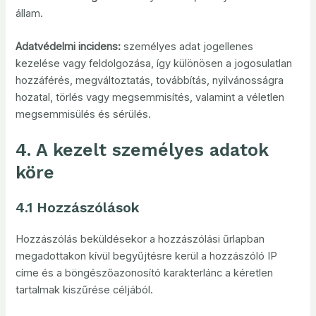
állam.
Adatvédelmi incidens:
személyes adat jogellenes
kezelése vagy feldolgozása, így különösen a jogosulatlan
hozzáférés, megváltoztatás, továbbítás, nyilvánosságra
hozatal, törlés vagy megsemmisítés, valamint a véletlen
megsemmisülés és sérülés.
4. A kezelt személyes adatok
köre
4.1 Hozzászólások
Hozzászólás beküldésekor a hozzászólási űrlapban
megadottakon kívül begyűjtésre kerül a hozzászóló IP
címe és a böngészőazonosító karakterlánc a kéretlen
tartalmak kiszűrése céljából.