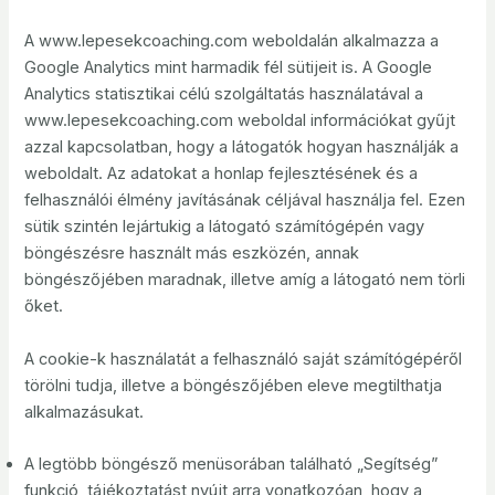
A www.lepesekcoaching.com weboldalán alkalmazza a
Google Analytics mint harmadik fél sütijeit is. A Google
Analytics statisztikai célú szolgáltatás használatával a
www.lepesekcoaching.com weboldal információkat gyűjt
azzal kapcsolatban, hogy a látogatók hogyan használják a
weboldalt. Az adatokat a honlap fejlesztésének és a
felhasználói élmény javításának céljával használja fel. Ezen
sütik szintén lejártukig a látogató számítógépén vagy
böngészésre használt más eszközén, annak
böngészőjében maradnak, illetve amíg a látogató nem törli
őket.
A cookie-k használatát a felhasználó saját számítógépéről
törölni tudja, illetve a böngészőjében eleve megtilthatja
alkalmazásukat.
A legtöbb böngésző menüsorában található „Segítség”
funkció, tájékoztatást nyújt arra vonatkozóan, hogy a