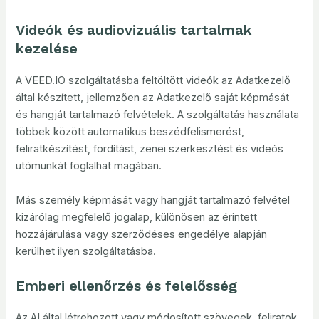
Videók és audiovizuális tartalmak
kezelése
A VEED.IO szolgáltatásba feltöltött videók az Adatkezelő
által készített, jellemzően az Adatkezelő saját képmását
és hangját tartalmazó felvételek. A szolgáltatás használata
többek között automatikus beszédfelismerést,
feliratkészítést, fordítást, zenei szerkesztést és videós
utómunkát foglalhat magában.
Más személy képmását vagy hangját tartalmazó felvétel
kizárólag megfelelő jogalap, különösen az érintett
hozzájárulása vagy szerződéses engedélye alapján
kerülhet ilyen szolgáltatásba.
Emberi ellenőrzés és felelősség
Az AI által létrehozott vagy módosított szövegek, feliratok,