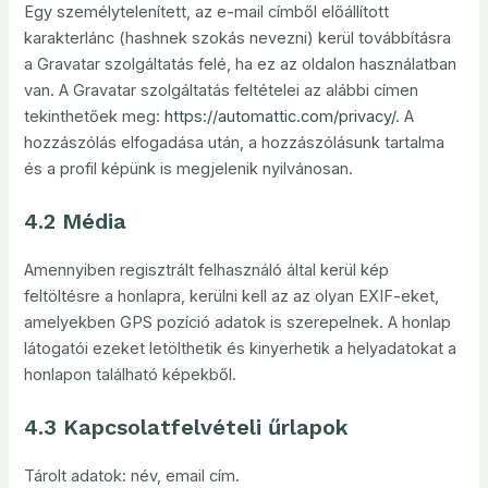
Egy személytelenített, az e-mail címből előállított
karakterlánc (hashnek szokás nevezni) kerül továbbításra
a Gravatar szolgáltatás felé, ha ez az oldalon használatban
van. A Gravatar szolgáltatás feltételei az alábbi címen
tekinthetőek meg:
https://automattic.com/privacy/
. A
hozzászólás elfogadása után, a hozzászólásunk tartalma
és a profil képünk is megjelenik nyilvánosan.
4.2 Média
Amennyiben regisztrált felhasználó által kerül kép
feltöltésre a honlapra, kerülni kell az az olyan EXIF-eket,
amelyekben GPS pozíció adatok is szerepelnek. A honlap
látogatói ezeket letölthetik és kinyerhetik a helyadatokat a
honlapon található képekből.
4.3 Kapcsolatfelvételi űrlapok
Tárolt adatok: név, email cím.