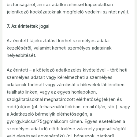
biztonságáról, ami az adatkezeléssel kapcsolatban
jelentkező kockázatoknak megfelelő védelmi szintet nyújt.
7. Az érintettek jogai
Az érintett tájékoztatást kérhet személyes adatai
kezeléséről, valamint kérheti személyes adatainak
helyesbítését.
Az érintett – a kötelező adatkezelés kivételével – törölheti
személyes adatait vagy kérelmezheti a személyes
adatainak törlését vagy zárolását a hírlevelek láblécében
található linken, vagy az egyes honlapokon,
szolgáltatásoknál meghatározott elérhetőség(ek)en és
mód(ok)on (pl. felhasználói fiókban, email útján, stb.), vagy
a Adatkezelő bármelyik elérhetőségén, a
gyorgy.kulcsar75@gmail.com címen. Egyes esetekben a
személyes adat idő előtti törlése valamely jogosultságtól
való eleséssel egyenértékű (pl. bónuszok, zártkörű