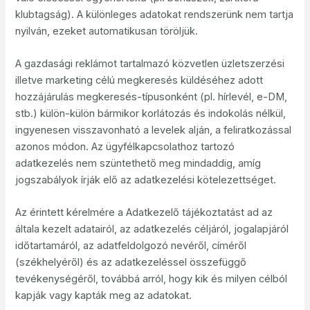
klubtagság). A különleges adatokat rendszerünk nem tartja
nyilván, ezeket automatikusan töröljük.
A gazdasági reklámot tartalmazó közvetlen üzletszerzési
illetve marketing célú megkeresés küldéséhez adott
hozzájárulás megkeresés-típusonként (pl. hírlevél, e-DM,
stb.) külön-külön bármikor korlátozás és indokolás nélkül,
ingyenesen visszavonható a levelek alján, a feliratkozással
azonos módon. Az ügyfélkapcsolathoz tartozó
adatkezelés nem szüntethető meg mindaddig, amíg
jogszabályok írják elő az adatkezelési kötelezettséget.
Az érintett kérelmére a Adatkezelő tájékoztatást ad az
általa kezelt adatairól, az adatkezelés céljáról, jogalapjáról
időtartamáról, az adatfeldolgozó nevéről, címéről
(székhelyéről) és az adatkezeléssel összefüggő
tevékenységéről, továbbá arról, hogy kik és milyen célból
kapják vagy kapták meg az adatokat.