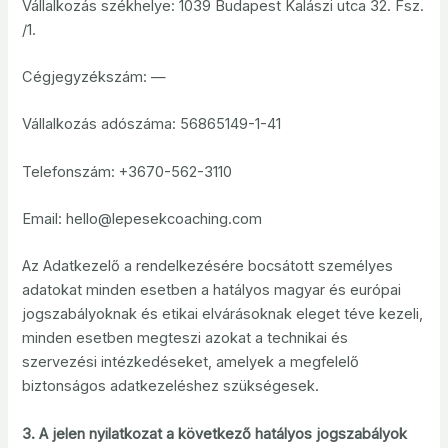
Vállalkozás székhelye: 1039 Budapest Kalászi utca 32. Fsz.
/1.
Cégjegyzékszám: —
Vállalkozás adószáma: 56865149-1-41
Telefonszám: +3670-562-3110
Email: hello@lepesekcoaching.com
Az Adatkezelő a rendelkezésére bocsátott személyes
adatokat minden esetben a hatályos magyar és európai
jogszabályoknak és etikai elvárásoknak eleget téve kezeli,
minden esetben megteszi azokat a technikai és
szervezési intézkedéseket, amelyek a megfelelő
biztonságos adatkezeléshez szükségesek.
3. A jelen nyilatkozat a következő hatályos jogszabályok