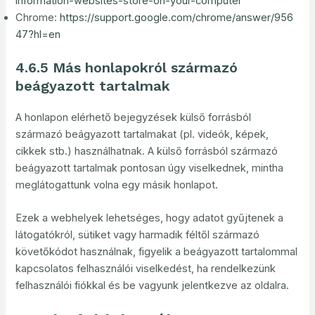
information-websites-store-on-your-computer
Chrome:
https://support.google.com/chrome/answer/956
47?hl=en
4.6.5 Más honlapokról származó
beágyazott tartalmak
A honlapon elérhető bejegyzések külső forrásból
származó beágyazott tartalmakat (pl. videók, képek,
cikkek stb.) használhatnak. A külső forrásból származó
beágyazott tartalmak pontosan úgy viselkednek, mintha
meglátogattunk volna egy másik honlapot.
Ezek a webhelyek lehetséges, hogy adatot gyűjtenek a
látogatókról, sütiket vagy harmadik féltől származó
követőkódot használnak, figyelik a beágyazott tartalommal
kapcsolatos felhasználói viselkedést, ha rendelkezünk
felhasználói fiókkal és be vagyunk jelentkezve az oldalra.