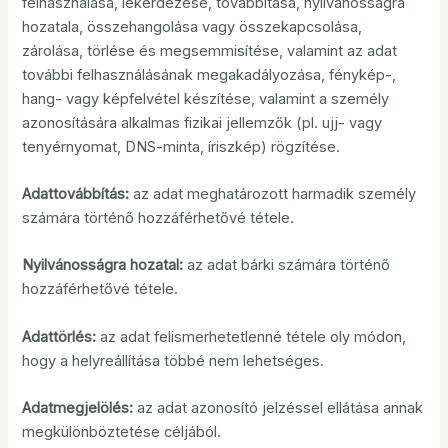
felhasználása, lekérdezése, továbbítása, nyilvánosságra
hozatala, összehangolása vagy összekapcsolása,
zárolása, törlése és megsemmisítése, valamint az adat
további felhasználásának megakadályozása, fénykép-,
hang- vagy képfelvétel készítése, valamint a személy
azonosítására alkalmas fizikai jellemzők (pl. ujj- vagy
tenyérnyomat, DNS-minta, íriszkép) rögzítése.
Adattovábbítás:
az adat meghatározott harmadik személy
számára történő hozzáférhetővé tétele.
Nyilvánosságra hozatal:
az adat bárki számára történő
hozzáférhetővé tétele.
Adattörlés:
az adat felismerhetetlenné tétele oly módon,
hogy a helyreállítása többé nem lehetséges.
Adatmegjelölés:
az adat azonosító jelzéssel ellátása annak
megkülönböztetése céljából.