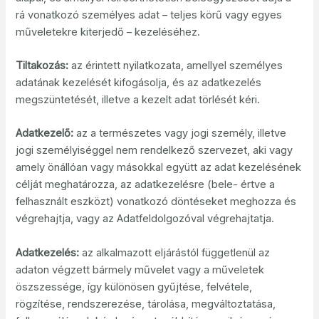
rá vonatkozó személyes adat – teljes körű vagy egyes
műveletekre kiterjedő – kezeléséhez.
Tiltakozás:
az érintett nyilatkozata, amellyel személyes
adatának kezelését kifogásolja, és az adatkezelés
megszüntetését, illetve a kezelt adat törlését kéri.
Adatkezelő:
az a természetes vagy jogi személy, illetve
jogi személyiséggel nem rendelkező szervezet, aki vagy
amely önállóan vagy másokkal együtt az adat kezelésének
célját meghatározza, az adatkezelésre (bele- értve a
felhasznált eszközt) vonatkozó döntéseket meghozza és
végrehajtja, vagy az Adatfeldolgozóval végrehajtatja.
Adatkezelés:
az alkalmazott eljárástól függetlenül az
adaton végzett bármely művelet vagy a műveletek
öszszessége, így különösen gyűjtése, felvétele,
rögzítése, rendszerezése, tárolása, megváltoztatása,